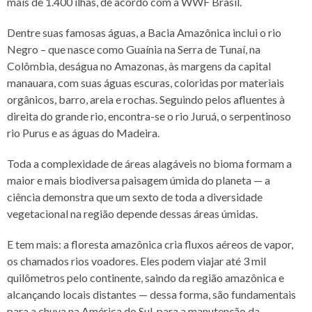
mais de 1.400 ilhas, de acordo com a WWF Brasil.
Dentre suas famosas águas, a Bacia Amazônica inclui o rio
Negro – que nasce como Guaínia na Serra de Tunaí, na
Colômbia, deságua no Amazonas, às margens da capital
manauara, com suas águas escuras, coloridas por materiais
orgânicos, barro, areia e rochas. Seguindo pelos afluentes à
direita do grande rio, encontra-se o rio Juruá, o serpentinoso
rio Purus e as águas do Madeira.
Toda a complexidade de áreas alagáveis no bioma formam a
maior e mais biodiversa paisagem úmida do planeta — a
ciência demonstra que um sexto de toda a diversidade
vegetacional na região depende dessas áreas úmidas.
E tem mais: a floresta amazônica cria fluxos aéreos de vapor,
os chamados rios voadores. Eles podem viajar até 3 mil
quilômetros pelo continente, saindo da região amazônica e
alcançando locais distantes — dessa forma, são fundamentais
para a chuva na América do Sul, para a manutenção da