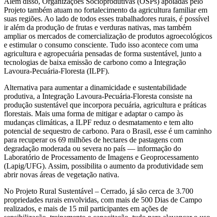
Além disso, Organizações Socioprodutivas (OSPs) apoiadas pelo
Projeto também atuam no fortalecimento da agricultura familiar em
suas regiões. Ao lado de todos esses trabalhadores rurais, é possível
ir além da produção de frutas e verduras nativas, mas também
ampliar os mercados de comercialização de produtos agroecológicos
e estimular o consumo consciente. Tudo isso acontece com uma
agricultura e agropecuária pensadas de forma sustentável, junto a
tecnologias de baixa emissão de carbono como a Integração
Lavoura-Pecuária-Floresta (ILPF).
Alternativa para aumentar a dinamicidade e sustentabilidade
produtiva, a Integração Lavoura-Pecuária-Floresta consiste na
produção sustentável que incorpora pecuária, agricultura e práticas
florestais. Mais uma forma de mitigar e adaptar o campo às
mudanças climáticas, a ILPF reduz o desmatamento e tem alto
potencial de sequestro de carbono. Para o Brasil, esse é um caminho
para recuperar os 69 milhões de hectares de pastagens com
degradação moderada ou severa no país — informação do
Laboratório de Processamento de Imagens e Geoprocessamento
(Lapig/UFG). Assim, possibilita o aumento da produtividade sem
abrir novas áreas de vegetação nativa.
No Projeto Rural Sustentável – Cerrado, já são cerca de 3.700
propriedades rurais envolvidas, com mais de 500 Dias de Campo
realizados, e mais de 15 mil participantes em ações de