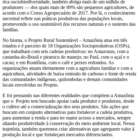
rica sociobiodiversidade, também abriga mais de um milhão de
produtores — dos quais mais de 89% são pequenos agricultores, de
acordo com o Censo Agropecuário de 2017. Por lá, o conhecimento
ancestral reflete nas práticas produtivas das populações locais,
promovendo o uso sustentável dos recursos naturais e o sustento das
famílias.
No bioma, o Projeto Rural Sustentável – Amazônia atua em três
estados e é parceiro de 18 Organizações Socioprodutivas (OSPs),
que trabalham com seis cadeias produtivas: no Amazonas, com a
castanha-do-Brasil e pirarucu de manejo; no Pará, com o açaí e o
cacau; e em Rondônia, com o café e peixes redondos. As
organizações atuam diretamente com a agricultura familiar e com a
aquicultura, atividades de baixa emissão de carbono e fonte de renda
das comunidades indígenas, quilombolas e demais comunidades
locais envolvidas no Projeto.
E foi pensando nas diferentes realidades que compõem a Amazônia
que o Projeto tem buscado apoiar cada produtor e produtora, desde
o cultivo até a comercialização dos seus produtos. São ações que
buscam em conjunto alternativas para fortalecer a cadeia produtiva,
para aumentar a renda e para ter maior acesso a mercados, sempre
aliando produtividade à conservação do meio ambiente local. Nessa
trajetória, também queremos criar alternativas que agreguem valor à
produção local e que fortaleçam mercados diferenciados.