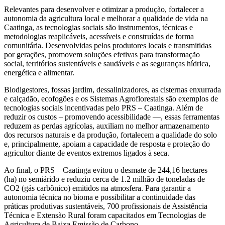
Relevantes para desenvolver e otimizar a produção, fortalecer a
autonomia da agricultura local e melhorar a qualidade de vida na
Caatinga, as tecnologias sociais são instrumentos, técnicas e
metodologias reaplicáveis, acessíveis e construídas de forma
comunitária. Desenvolvidas pelos produtores locais e transmitidas
por gerações, promovem soluções efetivas para transformação
social, territórios sustentáveis e saudáveis e as seguranças hídrica,
energética e alimentar.
Biodigestores, fossas jardim, dessalinizadores, as cisternas enxurrada
e calçadão, ecofogões e os Sistemas Agroflorestais são exemplos de
tecnologias sociais incentivadas pelo PRS – Caatinga. Além de
reduzir os custos – promovendo acessibilidade —, essas ferramentas
reduzem as perdas agrícolas, auxiliam no melhor armazenamento
dos recursos naturais e da produção, fortalecem a qualidade do solo
e, principalmente, apoiam a capacidade de resposta e proteção do
agricultor diante de eventos extremos ligados à seca.
Ao final, o PRS – Caatinga evitou o desmate de 244,16 hectares
(ha) no semiárido e reduziu cerca de 1.2 milhão de toneladas de
CO2 (gás carbônico) emitidos na atmosfera. Para garantir a
autonomia técnica no bioma e possibilitar a continuidade das
práticas produtivas sustentáveis, 700 profissionais de Assistência
Técnica e Extensão Rural foram capacitados em Tecnologias de
Agricultura de Baixa Emissão de Carbono.