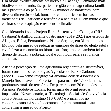
Um bioma exclusivamente brasileiro é a Caatinga. Semiárido mais
biodiverso do mundo, faz parte da região com a agricultura familiar
mais produtiva do país. É lar de 27 milhões de habitantes, com
diversa dimensão social, humana e cultural, rica em formas
tradicionais de lidar com o território e a natureza. E tem muito o que
ensinar sobre adaptação e resiliência climática.
Considerando isso, o Projeto Rural Sustentável – Caatinga (PRS –
Caatinga) trabalhou durante quatro anos (2019-2023) nos estados de
Alagoas, Bahia, Pernambuco, Piauí e Sergipe, em 31 municípios.
Movido pela missão de reduzir as emissões de gases do efeito estufa
e viabilizar a economia no bioma, sua força motora também foi o
desejo de reduzir a pobreza local e contribuir para a segurança
alimentar.
Aliada à percepção de uma agricultura regenerativa e sustentável,
foram construídas Tecnologias Agrícolas de Baixo Carbono
(TecABC) — como Integração-Lavoura-Pecuária-Floresta e o
Manejo Sustentável de Florestas — para mais de 1.500 famílias
produtoras rurais do território. Em parceria com 20 entidades dos
Arranjos Produtivos Locais, foram mais de 5 mil pessoas
impactadas. Nesse cenário, as Tecnologias Sociais de Convivência
com o Semiárido nordestino (TS-CSA) e o incentivo ao
cooperativismo e à sociobioeconomia foram estruturais para
concretizar a missão do Projeto.