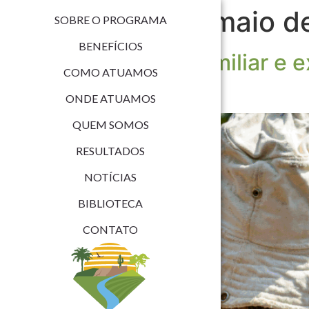
Dia:
25 de maio d
SOBRE O PROGRAMA
BENEFÍCIOS
Agricultura familiar e
COMO ATUAMOS
nas florestas
ONDE ATUAMOS
QUEM SOMOS
RESULTADOS
NOTÍCIAS
BIBLIOTECA
CONTATO