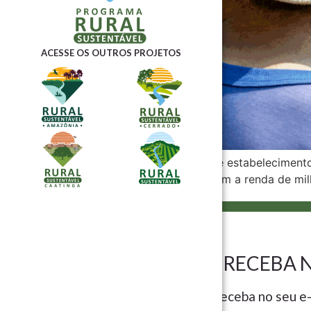
ACESSE OS OUTROS PROJETOS
Brasil registra 3,9 milhões de estabeleciment
impulsionam e complementam a renda de milh
CADASTRE-SE E RECEBA 
Preencha seus dados e receba no seu e-